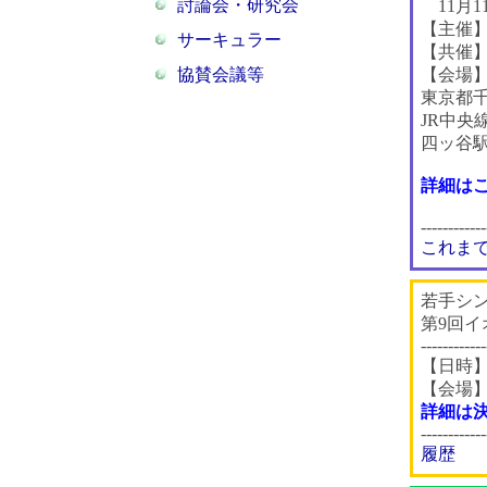
討論会・研究会
11月1
【主催
サーキュラー
【共催
協賛会議等
【会場
東京都千
JR中央
四ッ谷
詳細は
------------
これま
若手シ
第9回
------------
【日時】2
【会場
詳細は
------------
履歴