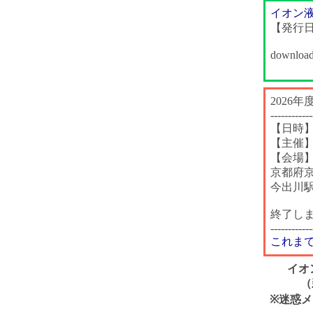
イオン液
【発行日
download
2026
------------
【日時】
【主催
【会場
京都府京
今出川
終了し
------------
これま
イオ
（新
※迷惑メ